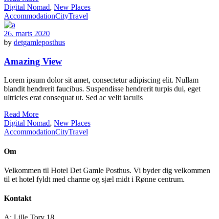
Digital Nomad
,
New Places
Accommodation
City
Travel
26. marts 2020
by
detgamleposthus
Amazing View
Lorem ipsum dolor sit amet, consectetur adipiscing elit. Nullam
blandit hendrerit faucibus. Suspendisse hendrerit turpis dui, eget
ultricies erat consequat ut. Sed ac velit iaculis
Read More
Digital Nomad
,
New Places
Accommodation
City
Travel
Om
Velkommen til Hotel Det Gamle Posthus. Vi byder dig velkommen
til et hotel fyldt med charme og sjæl midt i Rønne centrum.
Kontakt
A: Lille Torv 18