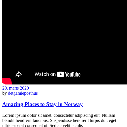
20. marts 2020
by
detgamleposthus
Amazing Places to Stay in Norway
Lorem ipsum dolor sit amet, consectetur adipiscing elit. Nullam
blandit hendrerit faucibus. Suspendisse hendrerit turpis dui, eget
ultricies erat consequat ut. Sed ac velit iaculis