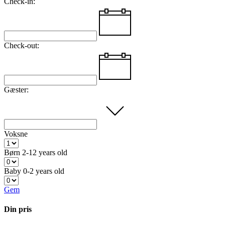
Check-in:
Check-out:
Gæster:
Voksne
Børn
2-12 years old
Baby
0-2 years old
Gem
Din pris